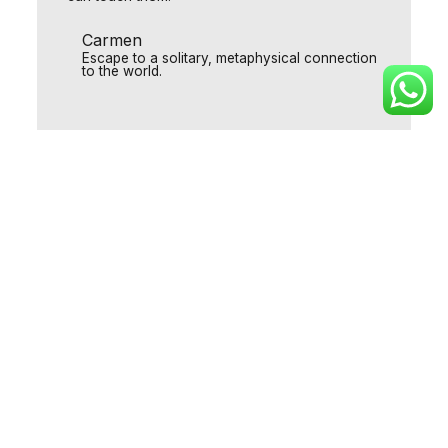
Carmen
Escape to a solitary, metaphysical connection
to the world.
Attentive and hospitable hosts, comfortable
home, complete relaxation and recharge
surrounded by nature.
Vadym
Excepcional